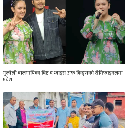
गुल्मेली बालगायिका बिष्ट द भ्वाइस अफ किड्सको सेमिफाइनलमा
प्रवेश