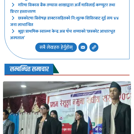
गरिमा विकास बैंक तम्घास शाखाद्वारा अर्जै माविलाई कम्प्युटर तथा
प्रिन्टर हस्तान्तरण
छत्रकोटमा बिशेषज्ञ डाक्टरसहितको नि:शुल्क शिविरबाट दुई सय ४४
जना लाभान्वित
श्रृङ्गा प्राथमिक स्वास्थ्य केन्द्र अब पाँच शय्याको ‘छत्रकोट आधारभूत
अस्पताल’
सबै लेखहरु हेर्नुहोस्
सम्बन्धित समाचार