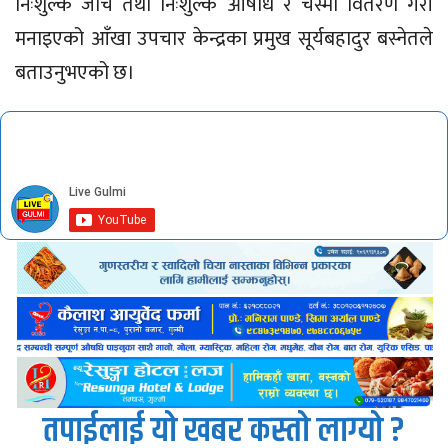
निःशुल्क जाँच तथा निःशुल्क औषधि र चस्मा वितरण गरी
मनाइएको आँखा उपचार केन्द्रका प्रमुख सूर्यबहादुर बस्नेतले
बताउनुभएको छ।
तपाईलाई यो खबर कस्तो लाग्यो ?