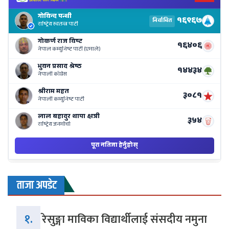
El
Re
Li
o
Ne
Ba
ताजा अपडेट
१.
रेसुङ्गा माविका विद्यार्थीलाई संसदीय नमुना