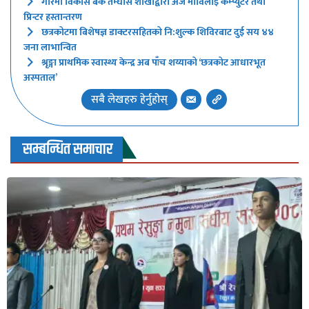
गरिमा विकास बैंक तम्घास शाखाद्वारा अर्जै माविलाई कम्प्युटर तथा
प्रिन्टर हस्तान्तरण
छत्रकोटमा बिशेषज्ञ डाक्टरसहितको नि:शुल्क शिविरबाट दुई सय ४४
जना लाभान्वित
श्रृङ्गा प्राथमिक स्वास्थ्य केन्द्र अब पाँच शय्याको ‘छत्रकोट आधारभूत
अस्पताल’
सबै लेखहरु हेर्नुहोस्
सम्बन्धित समाचार