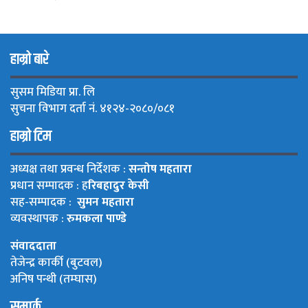
हाम्रो बारे
सुसम मिडिया प्रा. लि
सुचना विभाग दर्ता नं. ४१२४-२०८०/०८१
हाम्रो टिम
अध्यक्ष तथा प्रवन्ध निर्देशक :
सन्तोष महतारा
प्रधान सम्पादक : ह
रिबहादुर केसी
सह-सम्पादक :
सुमन महतारा
व्यवस्थापक :
रुमकला पाण्डे
संवाददाता
तेजेन्द्र कार्की (बुटवल)
अनिष पन्थी (तम्घास)
सम्पर्क