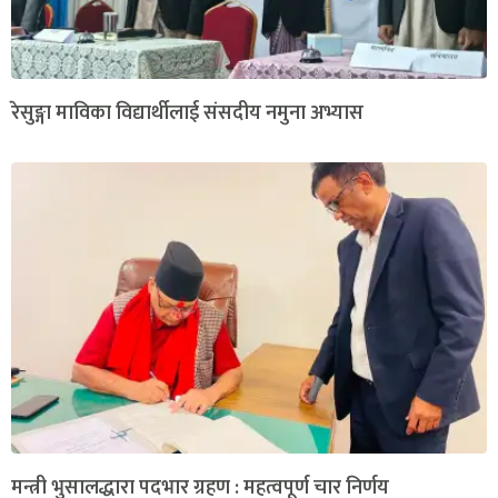
रेसुङ्गा माविका विद्यार्थीलाई संसदीय नमुना अभ्यास
मन्त्री भुसालद्धारा पदभार ग्रहण : महत्वपूर्ण चार निर्णय