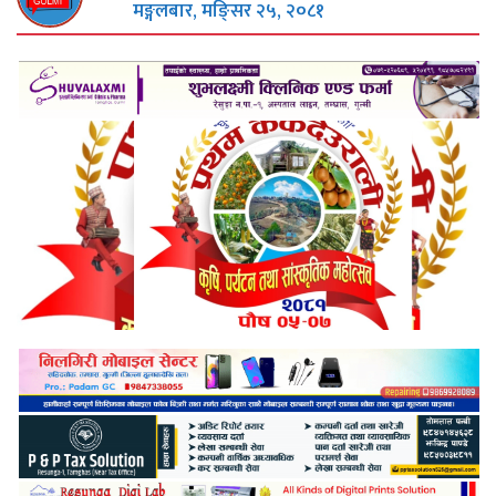
मङ्गलबार, मङि्सर २५, २०८१