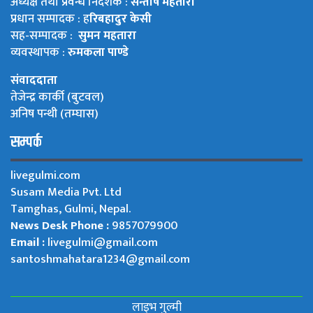
अध्यक्ष तथा प्रवन्ध निर्देशक :
सन्तोष महतारा
प्रधान सम्पादक : ह
रिबहादुर केसी
सह-सम्पादक :
सुमन महतारा
व्यवस्थापक :
रुमकला पाण्डे
संवाददाता
तेजेन्द्र कार्की (बुटवल)
अनिष पन्थी (तम्घास)
सम्पर्क
livegulmi.com
Susam Media Pvt. Ltd
Tamghas, Gulmi, Nepal.
News Desk Phone :
9857079900
Email :
livegulmi@gmail.com
santoshmahatara1234@gmail.com
लाइभ गुल्मी