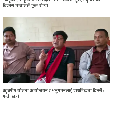
‘आफूले रोप्ने फूल आफैं संरक्षण गर्ने’ अभियान सुरु, नमुना टोल
विकास तम्घासले फूल रोप्यो
बहुबर्षीय योजना कार्यान्वयन र अनुगमनलाई प्राथमिकता दिन्छौ :
मन्त्री खत्री