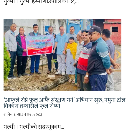
गुल्मी । गुल्मी इस्मा गाउँपालिका–४,…
‘आफूले रोप्ने फूल आफैं संरक्षण गर्ने’ अभियान सुरु, नमुना टोल
विकास तम्घासले फूल रोप्यो
शनिबार, साउन ०२, २०८३
गुल्मी । गुल्मीको सदरमुकाम…