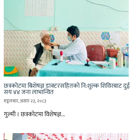
छत्रकोटमा बिशेषज्ञ डाक्टरसहितको नि:शुल्क शिविरबाट दुई
सय ४४ जना लाभान्वित
मङ्गलबार, असार २३, २०८३
गुल्मी । छत्रकोटमा विशेषज्ञ…