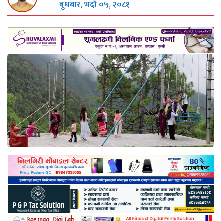
बुधबार, भदौ ०५, २०८१