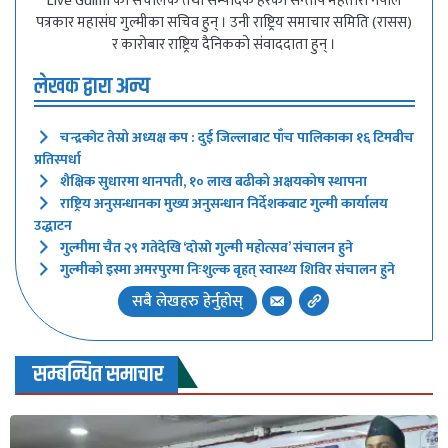
Live Gulmi का संचालक तथा सम्पादक हरेका सन्तोष महतारा नेपाल
पत्रकार महासंघ गुल्मीका सचिव हुन् । उनी राष्ट्रिय समाचार समिति (रासस)
र कारोबार राष्ट्रिय दैनिकको संवाददाता हुन् ।
लेखक द्वारा अन्य
चन्द्रकाेट तेस्रो अध्यक्ष कप : दुई जिल्लाबाट पाँच पालिकाका १६ टिमबीच
प्रतिस्पर्धा
शैक्षिक सुधारमा थानपती, १० लाख बढीको अक्षयकोष स्थापना
राष्ट्रिय अनुसन्धानका मुख्य अनुसन्धान निर्देशकबाट गुल्मी कार्यालय
उद्धाटन
गुल्मीमा चैत २९ गतेदेखि ‘दाेस्राे गुल्मी महोत्सव’ संचालन हुने
गुल्मीको इस्मा अमरपुरमा निःशुल्क बृहत् स्वास्थ्य शिविर संचालन हुने
सबै लेखहरु हेर्नुहोस्
सम्बन्धित समाचार