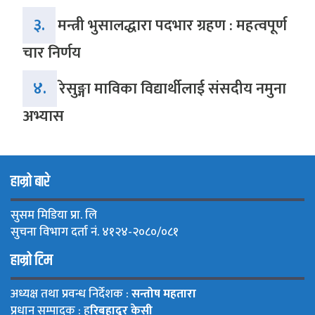
३.
मन्त्री भुसालद्धारा पदभार ग्रहण : महत्वपूर्ण
चार निर्णय
४.
रेसुङ्गा माविका विद्यार्थीलाई संसदीय नमुना
अभ्यास
हाम्रो बारे
सुसम मिडिया प्रा. लि
सुचना विभाग दर्ता नं. ४१२४-२०८०/०८१
हाम्रो टिम
अध्यक्ष तथा प्रवन्ध निर्देशक :
सन्तोष महतारा
प्रधान सम्पादक : ह
रिबहादुर केसी