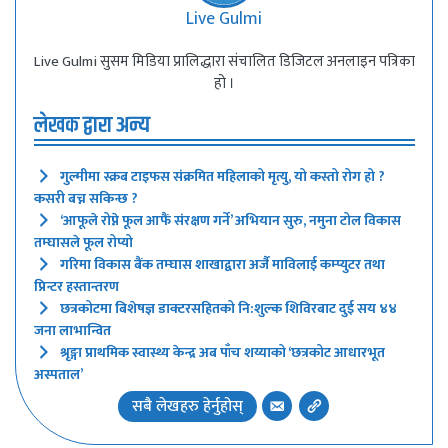
Live Gulmi
Live Gulmi सुसम मिडिया प्रालिद्धारा संचालित डिजिटल अनलाइन पत्रिका
हो ।
लेखक द्वारा अन्य
गुल्मीमा स्क्रब टाइफस संक्रमित महिलाको मृत्यु, यो कस्तो रोग हो ?
कसरी बच्न सकिन्छ ?
‘आफूले रोप्ने फूल आफैं संरक्षण गर्ने’ अभियान सुरु, नमुना टोल विकास
तम्घासले फूल रोप्यो
गरिमा विकास बैंक तम्घास शाखाद्वारा अर्जै माविलाई कम्प्युटर तथा
प्रिन्टर हस्तान्तरण
छत्रकोटमा बिशेषज्ञ डाक्टरसहितको नि:शुल्क शिविरबाट दुई सय ४४
जना लाभान्वित
श्रृङ्गा प्राथमिक स्वास्थ्य केन्द्र अब पाँच शय्याको ‘छत्रकोट आधारभूत
अस्पताल’
सबै लेखहरु हेर्नुहोस्