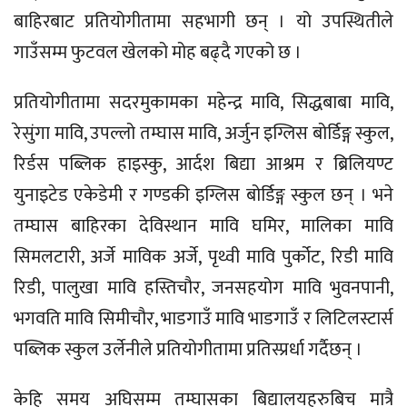
बाहिरबाट प्रतियोगीतामा सहभागी छन् । यो उपस्थितीले
गाउँसम्म फुटवल खेलको मोह बढ्दै गएको छ ।
प्रतियोगीतामा सदरमुकामका महेन्द्र मावि, सिद्धबाबा मावि,
रेसुंगा मावि, उपल्लो तम्घास मावि, अर्जुन इग्लिस बोर्डिङ्ग स्कुल,
रिर्डस पब्लिक हाइस्कु, आर्दश बिद्या आश्रम र ब्रिलियण्ट
युनाइटेड एकेडेमी र गण्डकी इग्लिस बोर्डिङ्ग स्कुल छन् । भने
तम्घास बाहिरका देविस्थान मावि घमिर, मालिका मावि
सिमलटारी, अर्जे माविक अर्जे, पृथ्वी मावि पुर्कोट, रिडी मावि
रिडी, पालुखा मावि हस्तिचौर, जनसहयोग मावि भुवनपानी,
भगवति मावि सिमीचौर, भाडगाउँ मावि भाडगाउँ र लिटिलस्टार्स
पब्लिक स्कुल उर्लेनीले प्रतियोगीतामा प्रतिस्प्रर्धा गर्दैछन् ।
केहि समय अघिसम्म तम्घासका बिद्यालयहरुबिच मात्रै