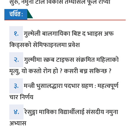
सुरु, नमुना टोल विकास तम्घासले फूल रोप्यो
चर्चित :
१.
गुल्मेली बालगायिका बिष्ट द भ्वाइस अफ
किड्सको सेमिफाइनलमा प्रवेश
२.
गुल्मीमा स्क्रब टाइफस संक्रमित महिलाको
मृत्यु, यो कस्तो रोग हो ? कसरी बच्न सकिन्छ ?
३.
मन्त्री भुसालद्धारा पदभार ग्रहण : महत्वपूर्ण
चार निर्णय
४.
रेसुङ्गा माविका विद्यार्थीलाई संसदीय नमुना
अभ्यास