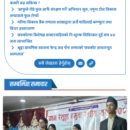
कसरी बच्न सकिन्छ ?
‘आफूले रोप्ने फूल आफैं संरक्षण गर्ने’ अभियान सुरु, नमुना टोल विकास
तम्घासले फूल रोप्यो
गरिमा विकास बैंक तम्घास शाखाद्वारा अर्जै माविलाई कम्प्युटर तथा
प्रिन्टर हस्तान्तरण
छत्रकोटमा बिशेषज्ञ डाक्टरसहितको नि:शुल्क शिविरबाट दुई सय ४४
जना लाभान्वित
श्रृङ्गा प्राथमिक स्वास्थ्य केन्द्र अब पाँच शय्याको ‘छत्रकोट आधारभूत
अस्पताल’
सबै लेखहरु हेर्नुहोस्
सम्बन्धित समाचार