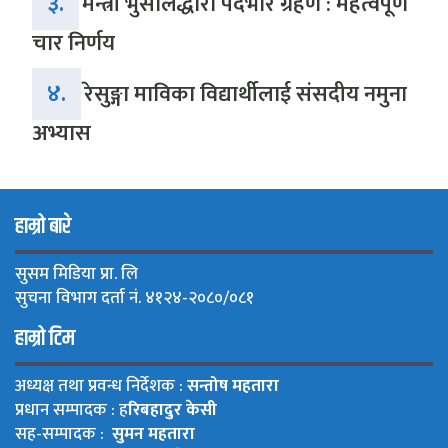
३.
मन्त्री भुसालद्धारा पदभार ग्रहण : महत्वपूर्ण
चार निर्णय
४.
रेसुङ्गा माविका विद्यार्थीलाई संसदीय नमुना
अभ्यास
हाम्रो बारे
सुसम मिडिया प्रा. लि
सुचना विभाग दर्ता नं. ४१२४-२०८०/०८१
हाम्रो टिम
अध्यक्ष तथा प्रवन्ध निर्देशक :
सन्तोष महतारा
प्रधान सम्पादक : ह
रिबहादुर केसी
सह-सम्पादक :
सुमन महतारा