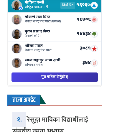
Results
Live
on
Nepse
Bajar
ताजा अपडेट
१.
रेसुङ्गा माविका विद्यार्थीलाई
संसदीय नमुना अभ्यास