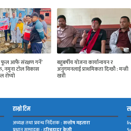
 फूल आफैं संरक्षण गर्ने’
बहुबर्षीय योजना कार्यान्वयन र
ु, नमुना टोल विकास
अनुगमनलाई प्राथमिकता दिन्छौ : मन्त्री
ल रोप्यो
खत्री
हाम्रो टिम
सम
अध्यक्ष तथा प्रवन्ध निर्देशक :
सन्तोष महतारा
l
प्रधान सम्पादक : ह
रिबहादुर केसी
S