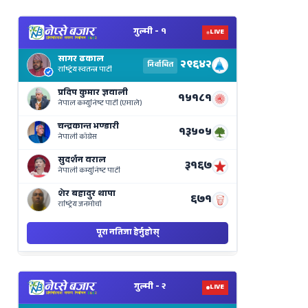
View
Nepal
Election
Results
Live
on
Nepse
Bajar
View
Nepal
Election