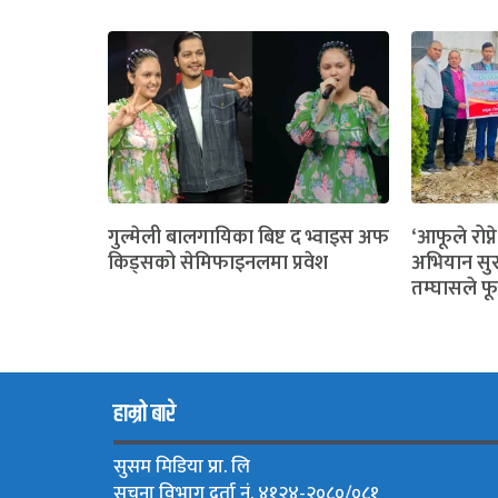
गुल्मेली बालगायिका बिष्ट द भ्वाइस अफ
‘आफूले रोप्ने
किड्सको सेमिफाइनलमा प्रवेश
अभियान सुर
तम्घासले फू
हाम्रो बारे
सुसम मिडिया प्रा. लि
सुचना विभाग दर्ता नं. ४१२४-२०८०/०८१