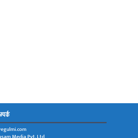
्पर्क
ivegulmi.com
usam Media Pvt. Ltd