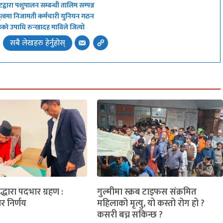
टद्वारा पशुपालन सम्बन्धी तालिम सम्पन्न
ृत्वमा निजामती कर्मचारी युनियन गठन
्डकाे उपाधि रुन्खादह माविले जित्यो
सबै लेखहरु हेर्नुहोस्
लद्धारा पदभार ग्रहण :
गुल्मीमा स्क्रब टाइफस संक्रमित
ार निर्णय
महिलाको मृत्यु, यो कस्तो रोग हो ?
कसरी बच्न सकिन्छ ?