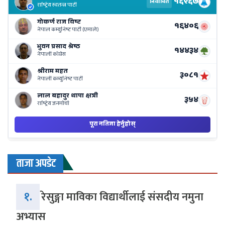
Re
Li
o
Ne
Ba
ताजा अपडेट
१.
रेसुङ्गा माविका विद्यार्थीलाई संसदीय नमुना
अभ्यास