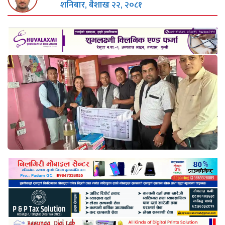
शनिबार, बैशाख २२, २०८१