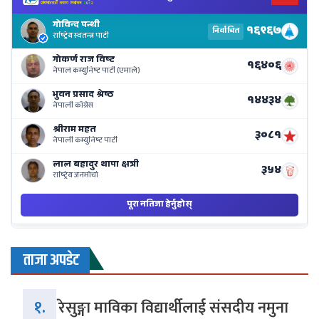
Ne
El
Re
Li
o
Ne
Ba
ताजा अपडेट
१.
रेसुङ्गा माविका विद्यार्थीलाई संसदीय नमुना