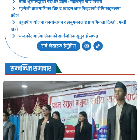
मन्त्री भुसालद्धारा पदभार ग्रहण : महत्वपूर्ण चार निर्णय
गुल्मेली बालगायिका बिष्ट द भ्वाइस अफ किड्सको सेमिफाइनलमा
प्रवेश
बहुबर्षीय योजना कार्यान्वयन र अनुगमनलाई प्राथमिकता दिन्छौ : मन्त्री
खत्री
चन्द्रकोट गाउँपालिकाको सार्वजनिक सुनुवाई सम्पन्न
सबै लेखहरु हेर्नुहोस्
सम्बन्धित समाचार