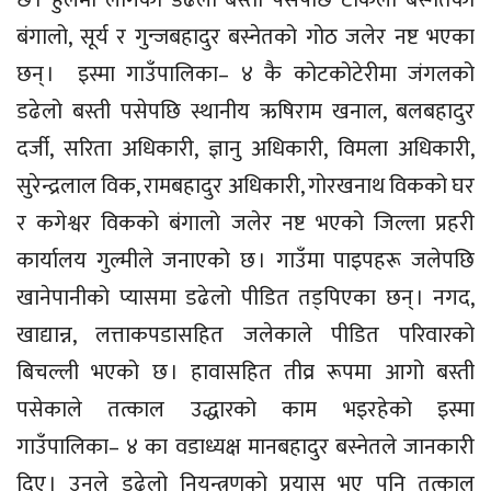
छ । हुलमा लागेको डढेलो बस्ती पसेपछि टोकली बस्नेतको
बंगालो, सूर्य र गुन्जबहादुर बस्नेतको गोठ जलेर नष्ट भएका
छन् । इस्मा गाउँपालिका– ४ कै कोटकोटेरीमा जंगलको
डढेलो बस्ती पसेपछि स्थानीय ऋषिराम खनाल, बलबहादुर
दर्जी, सरिता अधिकारी, ज्ञानु अधिकारी, विमला अधिकारी,
सुरेन्द्रलाल विक, रामबहादुर अधिकारी, गोरखनाथ विकको घर
र कगेश्वर विकको बंगालो जलेर नष्ट भएको जिल्ला प्रहरी
कार्यालय गुल्मीले जनाएको छ । गाउँमा पाइपहरू जलेपछि
खानेपानीको प्यासमा डढेलो पीडित तड्पिएका छन् । नगद,
खाद्यान्न, लत्ताकपडासहित जलेकाले पीडित परिवारको
बिचल्ली भएको छ । हावासहित तीव्र रूपमा आगो बस्ती
पसेकाले तत्काल उद्धारको काम भइरहेको इस्मा
गाउँपालिका– ४ का वडाध्यक्ष मानबहादुर बस्नेतले जानकारी
दिए । उनले डढेलो नियन्त्रणको प्रयास भए पनि तत्काल