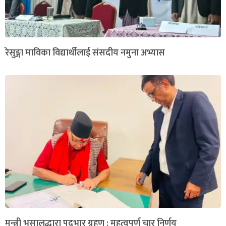
रेसुङ्गा माविका विद्यार्थीलाई संसदीय नमुना अभ्यास
मन्त्री भुसालद्धारा पदभार ग्रहण : महत्वपूर्ण चार निर्णय