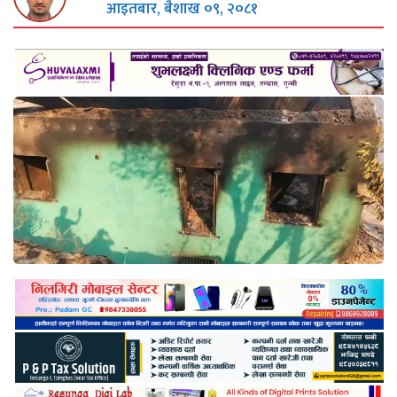
आइतबार, बैशाख ०९, २०८१