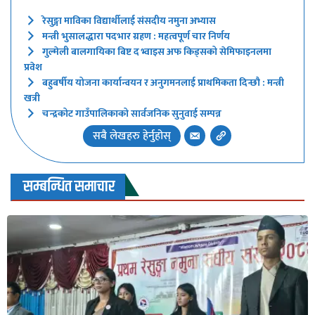
रेसुङ्गा माविका विद्यार्थीलाई संसदीय नमुना अभ्यास
मन्त्री भुसालद्धारा पदभार ग्रहण : महत्वपूर्ण चार निर्णय
गुल्मेली बालगायिका बिष्ट द भ्वाइस अफ किड्सको सेमिफाइनलमा
प्रवेश
बहुबर्षीय योजना कार्यान्वयन र अनुगमनलाई प्राथमिकता दिन्छौ : मन्त्री
खत्री
चन्द्रकोट गाउँपालिकाको सार्वजनिक सुनुवाई सम्पन्न
सबै लेखहरु हेर्नुहोस्
सम्बन्धित समाचार