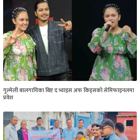
गुल्मेली बालगायिका बिष्ट द भ्वाइस अफ किड्सको सेमिफाइनलमा
प्रवेश