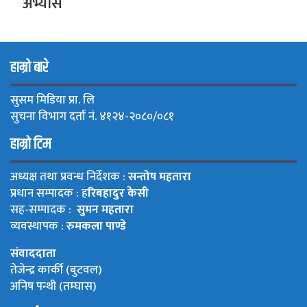
अभ्यास
हाम्रो बारे
सुसम मिडिया प्रा. लि
सुचना विभाग दर्ता नं. ४१२४-२०८०/०८१
हाम्रो टिम
अध्यक्ष तथा प्रवन्ध निर्देशक :
सन्तोष महतारा
प्रधान सम्पादक : ह
रिबहादुर केसी
सह-सम्पादक :
सुमन महतारा
व्यवस्थापक :
रुमकला पाण्डे
संवाददाता
तेजेन्द्र कार्की (बुटवल)
अनिष पन्थी (तम्घास)