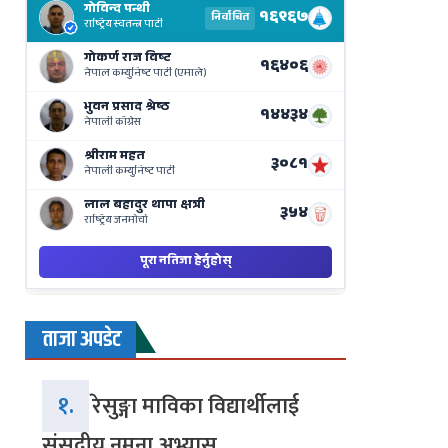
Results
Live
on
Nepse
Bajar
ताजा अपडेट
१.
रेसुङ्गा माविका विद्यार्थीलाई
संसदीय नमुना अभ्यास