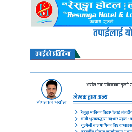
तपाईलाई यो
तपाईंको प्रतिक्रिया
अर्याल नयाँ पत्रिकाका गुल्मी स
लेखक द्वारा अन्य
टाेपलाल अर्याल
रेसुङ्गा माविका विद्यार्थीलाई संसद
मन्त्री भुसालद्धारा पदभार ग्रहण : म
गुल्मेली बालगायिका बिष्ट द भ्व
बहुबर्षीय योजना कार्यान्वयन र अनुग