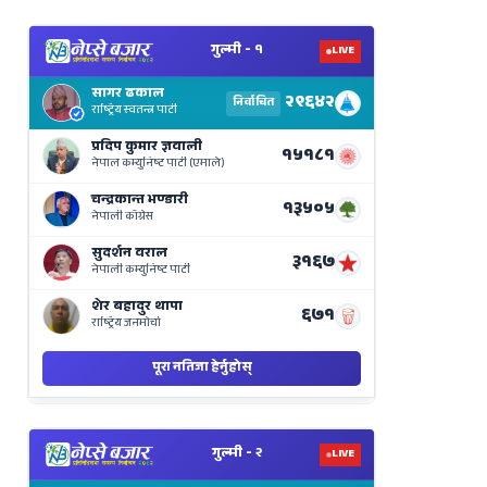
View
Nepal
Election
Results
Live
on
Nepse
Bajar
View
Nepal
Election