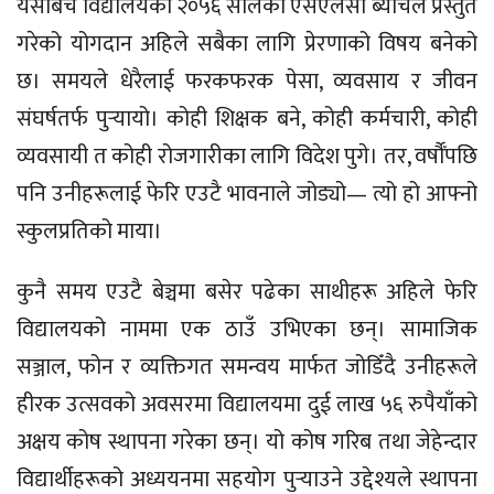
यसैबिच विद्यालयको २०५६ सालको एसएलसी ब्याचले प्रस्तुत
गरेको योगदान अहिले सबैका लागि प्रेरणाको विषय बनेको
छ। समयले धेरैलाई फरकफरक पेसा, व्यवसाय र जीवन
संघर्षतर्फ पुर्‍यायो। कोही शिक्षक बने, कोही कर्मचारी, कोही
व्यवसायी त कोही रोजगारीका लागि विदेश पुगे। तर, वर्षौँपछि
पनि उनीहरूलाई फेरि एउटै भावनाले जोड्यो— त्यो हो आफ्नो
स्कुलप्रतिको माया।
कुनै समय एउटै बेञ्चमा बसेर पढेका साथीहरू अहिले फेरि
विद्यालयको नाममा एक ठाउँ उभिएका छन्। सामाजिक
सञ्जाल, फोन र व्यक्तिगत समन्वय मार्फत जोडिँदै उनीहरूले
हीरक उत्सवको अवसरमा विद्यालयमा दुई लाख ५६ रुपैयाँको
अक्षय कोष स्थापना गरेका छन्। यो कोष गरिब तथा जेहेन्दार
विद्यार्थीहरूको अध्ययनमा सहयोग पुर्‍याउने उद्देश्यले स्थापना