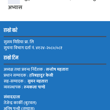
अभ्यास
हाम्रो बारे
सुसम मिडिया प्रा. लि
सुचना विभाग दर्ता नं. ४१२४-२०८०/०८१
हाम्रो टिम
अध्यक्ष तथा प्रवन्ध निर्देशक :
सन्तोष महतारा
प्रधान सम्पादक : ह
रिबहादुर केसी
सह-सम्पादक :
सुमन महतारा
व्यवस्थापक :
रुमकला पाण्डे
संवाददाता
तेजेन्द्र कार्की (बुटवल)
अनिष पन्थी (तम्घास)