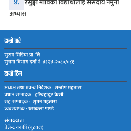
४.
रेसुङ्गा माविका विद्यार्थीलाई संसदीय नमुना
अभ्यास
हाम्रो बारे
सुसम मिडिया प्रा. लि
सुचना विभाग दर्ता नं. ४१२४-२०८०/०८१
हाम्रो टिम
अध्यक्ष तथा प्रवन्ध निर्देशक :
सन्तोष महतारा
प्रधान सम्पादक : ह
रिबहादुर केसी
सह-सम्पादक :
सुमन महतारा
व्यवस्थापक :
रुमकला पाण्डे
संवाददाता
तेजेन्द्र कार्की (बुटवल)