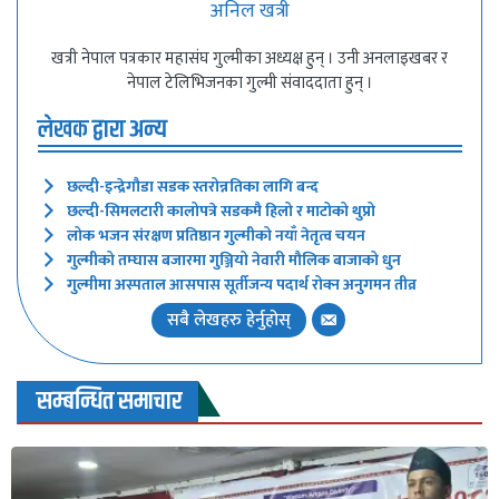
अनिल खत्री
खत्री नेपाल पत्रकार महासंघ गुल्मीका अध्यक्ष हुन् । उनी अनलाइखबर र
नेपाल टेलिभिजनका गुल्मी संवाददाता हुन् ।
लेखक द्वारा अन्य
छल्दी-इन्द्रेगौडा सडक स्तरोन्नतिका लागि बन्द
छल्दी-सिमलटारी कालोपत्रे सडकमै हिलो र माटोको थुप्रो
लोक भजन संरक्षण प्रतिष्ठान गुल्मीको नयाँ नेतृत्व चयन
गुल्मीको तम्घास बजारमा गुञ्जियो नेवारी मौलिक बाजाको धुन
गुल्मीमा अस्पताल आसपास सूर्तीजन्य पदार्थ रोक्न अनुगमन तीव्र
सबै लेखहरु हेर्नुहोस्
सम्बन्धित समाचार