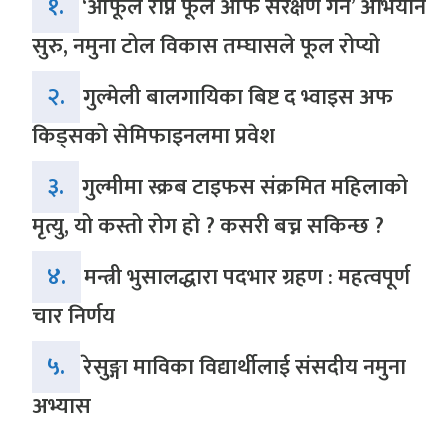
१.
‘आफूले रोप्ने फूल आफैं संरक्षण गर्ने’ अभियान
सुरु, नमुना टोल विकास तम्घासले फूल रोप्यो
२.
गुल्मेली बालगायिका बिष्ट द भ्वाइस अफ
किड्सको सेमिफाइनलमा प्रवेश
३.
गुल्मीमा स्क्रब टाइफस संक्रमित महिलाको
मृत्यु, यो कस्तो रोग हो ? कसरी बच्न सकिन्छ ?
४.
मन्त्री भुसालद्धारा पदभार ग्रहण : महत्वपूर्ण
चार निर्णय
५.
रेसुङ्गा माविका विद्यार्थीलाई संसदीय नमुना
अभ्यास