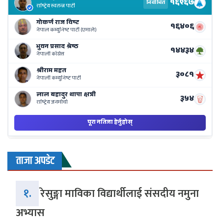
Re
Li
o
Ne
Ba
ताजा अपडेट
१.
रेसुङ्गा माविका विद्यार्थीलाई संसदीय नमुना
अभ्यास