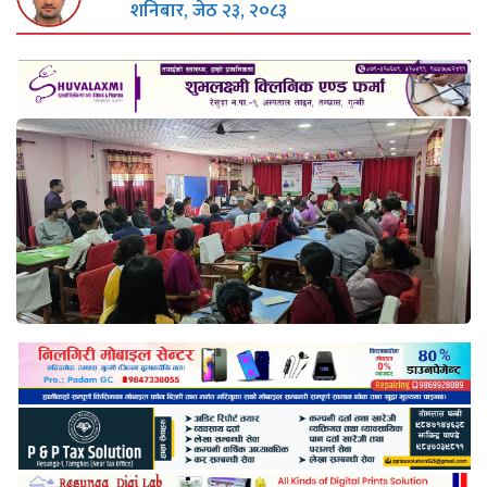
शनिबार, जेठ २३, २०८३