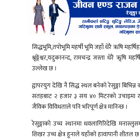
सिद्धभूमि,तपोभूमि महर्षी भूमि जहाँ धेरै ऋषि महर्
श्रृंङ्गेश्वर,यदुकानन्द, रामचन्द्र जस्ता धेरै ऋृषि
उल्लेख छ ।
द्वापरयुग देखि नै सिद्ध स्थल बनेको रेसुङ्गा बिभिन्न
सतहबाट २ हजार ३ सय ४० मिटरको उचाइमा रहेको 
जैविक विविधताले पनि भरिपूर्ण क्षेत्र मानिन्छ ।
रेसुङ्गाको उच्च स्थानमा धवलागिरिदेखि मनास्लुस
शिखर उच्च क्षेत्र हुनाले यहाँको हावापानी शीतल 