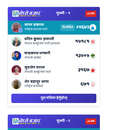
View
Nepal
Election
Results
Live
on
Nepse
Bajar
View
Nepal
Election