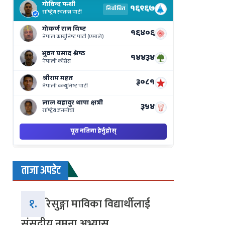
Results
Live
on
Nepse
Bajar
ताजा अपडेट
१.
रेसुङ्गा माविका विद्यार्थीलाई
संसदीय नमुना अभ्यास